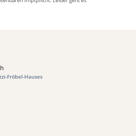
bsehbaren Impfpflicht. Leider geht es
ch
zzi-Fröbel-Hauses