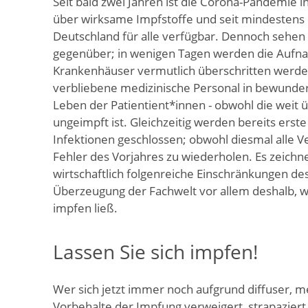
Seit bald zwei Jahren ist die Corona-Pandemie i
über wirksame Impfstoffe und seit mindestens e
Deutschland für alle verfügbar. Dennoch sehen
gegenüber; in wenigen Tagen werden die Aufn
Krankenhäuser vermutlich überschritten werden
verbliebene medizinische Personal in bewund
Leben der Patientient*innen - obwohl die weit
ungeimpft ist. Gleichzeitig werden bereits ers
Infektionen geschlossen; obwohl diesmal alle V
Fehler des Vorjahres zu wiederholen. Es zeichne
wirtschaftlich folgenreiche Einschränkungen de
Überzeugung der Fachwelt vor allem deshalb, we
impfen ließ.
Lassen Sie sich impfen!
Wer sich jetzt immer noch aufgrund diffuser, m
Vorbehalte der Impfung verweigert, strapaziert