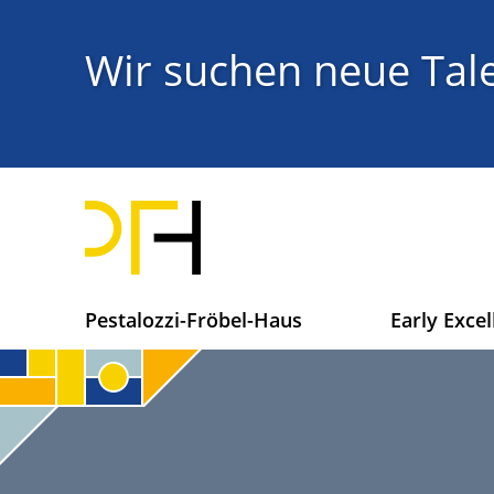
Direkt
zum
Titel
Wir suchen neue Tale
Inhalt
H
Pestalozzi-Fröbel-Haus
Early Excel
a
u
p
t
n
a