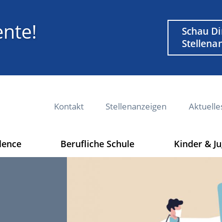
nte!
Weiterführe
Schau Di
Link
Stellena
M
Kontakt
Stellenanzeigen
Aktuelle
e
t
a
lence
Berufliche Schule
Kinder & J
n
a
v
i
g
a