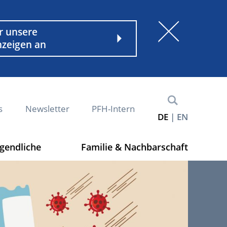
nder
r unsere
nzeigen an
s
Newsletter
PFH-Intern
DE
EN
ugendliche
Familie & Nachbarschaft