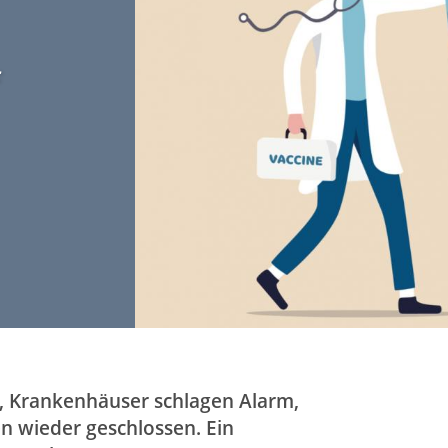
t
i
o
n
(
D
E
)
e, Krankenhäuser schlagen Alarm,
n wieder geschlossen. Ein