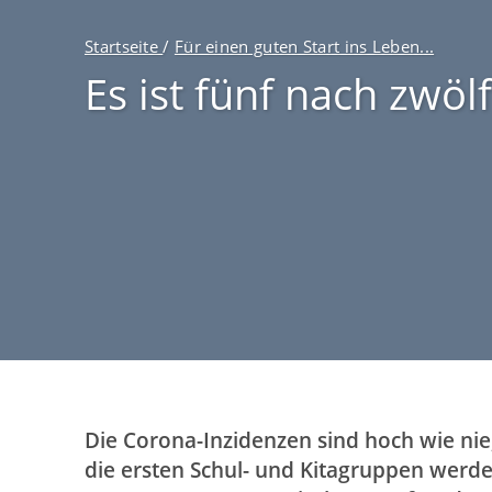
v
P
i
Startseite
/
Für einen guten Start ins Leben...
f
g
Es ist fünf nach zwölf
a
a
d
t
n
i
a
o
v
n
i
(
g
D
a
E
t
)
i
o
n
Die Corona-Inzidenzen sind hoch wie ni
die ersten Schul- und Kitagruppen werde