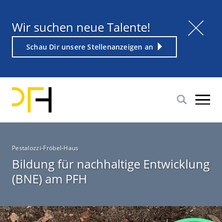
Direkt
zum
Titel
Wir suchen neue Talente!
Inhalt
Weiterführender
Schau Dir unsere Stellenanzeigen an
Link
P
Pestalozzi-Fröbel-Haus
f
Bildung für nachhaltige Entwicklung
a
(BNE) am PFH
d
n
a
v
i