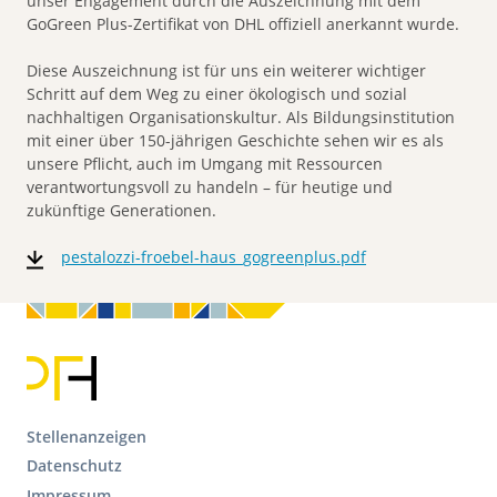
unser Engagement durch die Auszeichnung mit dem
GoGreen Plus-Zertifikat von DHL offiziell anerkannt wurde.
Diese Auszeichnung ist für uns ein weiterer wichtiger
Schritt auf dem Weg zu einer ökologisch und sozial
nachhaltigen Organisationskultur. Als Bildungsinstitution
mit einer über 150-jährigen Geschichte sehen wir es als
unsere Pflicht, auch im Umgang mit Ressourcen
verantwortungsvoll zu handeln – für heutige und
zukünftige Generationen.
pestalozzi-froebel-haus_gogreenplus.pdf
F
Stellenanzeigen
o
Datenschutz
o
Impressum