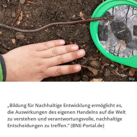
g
a
t
i
o
n
Bild
„Bildung für Nachhaltige Entwicklung ermöglicht es,
die Auswirkungen des eigenen Handelns auf die Welt
zu verstehen und verantwortungsvolle, nachhaltige
Entscheidungen zu treffen.“ (BNE-Portal.de)