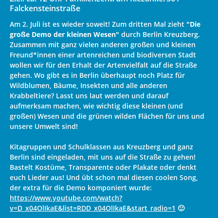
Falckensteinstraße
Am 2. Juli ist es wieder soweit! Zum dritten Mal zieht
"Die
große Demo der kleinen Wesen"
durch Berlin Kreuzberg.
Zusammen mit ganz vielen anderen großen und kleinen
Freund*innen einer artenreichen und biodiversen Stadt
wollen wir für den Erhalt der Artenvielfalt auf die Straße
gehen. Wo gibt es in Berlin überhaupt noch Platz für
Wildblumen, Bäume, Insekten und alle anderen
Krabbeltiere? Lasst uns laut werden und darauf
aufmerksam machen, wie wichtig diese kleinen (und
großen) Wesen und die grünen wilden Flächen für uns und
unsere Umwelt sind!
Kitagruppen und Schulklassen aus Kreuzberg und ganz
Berlin sind eingeladen, mit uns auf die Straße zu gehen!
Bastelt Kostüme, Transparente oder Plakate oder denkt
euch Lieder aus! Und übt schon mal diesen coolen Song,
der extra für die Demo komponiert wurde:
https://www.youtube.com/watch?
v=D_x04OlIkaE&list=RDD_x04OlIkaE&start_radio=1
🙂