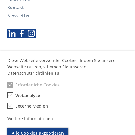
t
Kontakt
e
r
Newsletter
S
e
Folgen Sie uns
k
u
n
d
ä
Diese Webseite verwendet Cookies. Indem Sie unsere
r
Webseite nutzen, stimmen Sie unseren
e
Datenschutzrichtlinien zu.
N
Erforderliche Cookies
a
v
Webanalyse
i
g
Externe Medien
a
t
Weitere Informationen
i
o
Alle Cookies akzeptieren