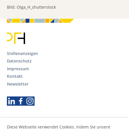
Bild: Olga_H_shutterstock
F
Stellenanzeigen
o
Datenschutz
o
Impressum
t
Kontakt
e
r
Newsletter
S
e
Folgen Sie uns
k
u
n
d
ä
Diese Webseite verwendet Cookies. Indem Sie unsere