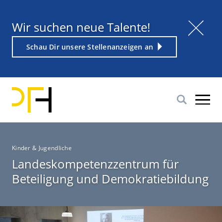
Direkt
zum
Titel
Wir suchen neue Talente!
Inhalt
Weiterführender
Schau Dir unsere Stellenanzeigen an
Link
P
Kinder & Jugendliche
f
Landeskompetenzzentrum für
a
Beteiligung und Demokratiebildung
d
n
a
v
i