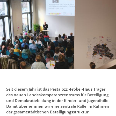
g
a
t
i
o
n
Seit diesem Jahr ist das Pestalozzi-Fröbel-Haus Träger
des neuen Landeskompetenzzentrums für Beteiligung
und Demokratiebildung in der Kinder- und Jugendhilfe.
Damit übernehmen wir eine zentrale Rolle im Rahmen
der gesamtstädtischen Beteiligungsstruktur.