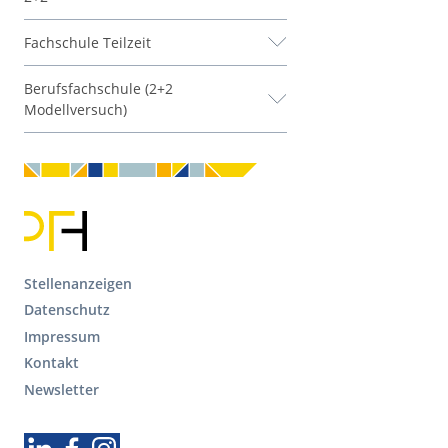
Fachschule Teilzeit
Berufsfachschule (2+2
Modellversuch)
F
Stellenanzeigen
o
Datenschutz
o
Impressum
t
Kontakt
e
r
Newsletter
S
e
Folgen Sie uns