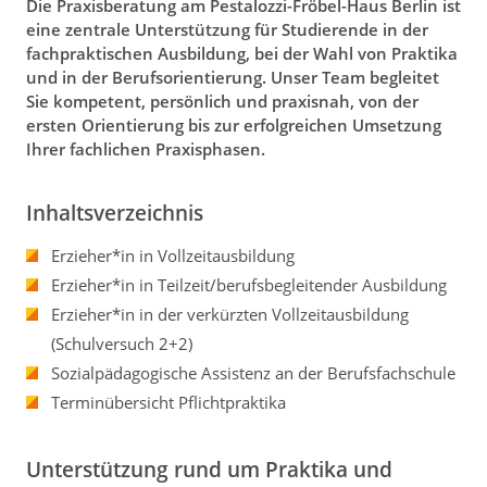
Die Praxisberatung am Pestalozzi-Fröbel-Haus Berlin ist
a
eine zentrale Unterstützung für Studierende in der
t
fachpraktischen Ausbildung, bei der Wahl von Praktika
i
und in der Berufsorientierung. Unser Team begleitet
o
Sie kompetent, persönlich und praxisnah, von der
n
ersten Orientierung bis zur erfolgreichen Umsetzung
Ihrer fachlichen Praxisphasen.
Inhaltsverzeichnis
Erzieher*in in Vollzeitausbildung
Erzieher*in in Teilzeit/berufsbegleitender Ausbildung
Erzieher*in in der verkürzten Vollzeitausbildung
(Schulversuch 2+2)
Sozialpädagogische Assistenz an der Berufsfachschule
Terminübersicht Pflichtpraktika
Unterstützung rund um Praktika und