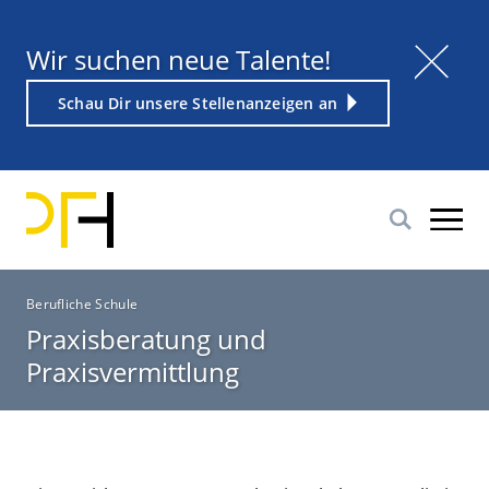
Direkt
zum
Titel
Wir suchen neue Talente!
Inhalt
Weiterführender
Schau Dir unsere Stellenanzeigen an
Link
P
Berufliche Schule
f
Praxisberatung und
a
Praxisvermittlung
d
n
a
v
i
g