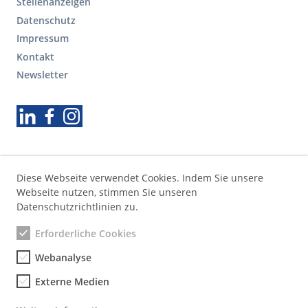
F
Stellenanzeigen
o
Datenschutz
o
Impressum
t
Kontakt
e
r
Newsletter
S
e
Folgen Sie uns
k
u
n
d
ä
Diese Webseite verwendet Cookies. Indem Sie unsere
r
Webseite nutzen, stimmen Sie unseren
e
Datenschutzrichtlinien zu.
N
a
Erforderliche Cookies
v
Webanalyse
i
g
Externe Medien
a
t