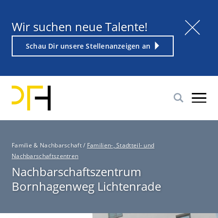
Direkt
zum
Titel
Wir suchen neue Talente!
Inhalt
Weiterführender
Schau Dir unsere Stellenanzeigen an
Link
P
Familie & Nachbarschaft
/
Familien-, Stadtteil- und
f
Nachbarschaftszentren
a
Nachbarschaftszentrum
d
Bornhagenweg Lichtenrade
n
a
v
i