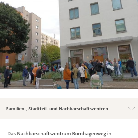
g
a
t
i
o
n
Familien-, Stadtteil- und Nachbarschaftszentren
Das Nachbarschaftszentrum Bornhagenweg in