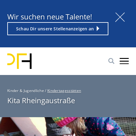
Direkt
zum
Titel
Wir suchen neue Talente!
Inhalt
Weiterführender
Schau Dir unsere Stellenanzeigen an
Link
P
Kinder & Jugendliche
/
Kindertagesstätten
f
Kita Rheingaustraße
a
d
n
a
v
i