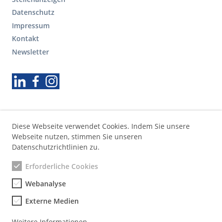
F
o
Datenschutz
o
Impressum
t
Kontakt
e
r
Newsletter
S
e
Folgen Sie uns
k
u
n
d
ä
Diese Webseite verwendet Cookies. Indem Sie unsere
r
Webseite nutzen, stimmen Sie unseren
e
Datenschutzrichtlinien zu.
N
a
Erforderliche Cookies
v
Webanalyse
i
g
Externe Medien
a
t
Weitere Informationen