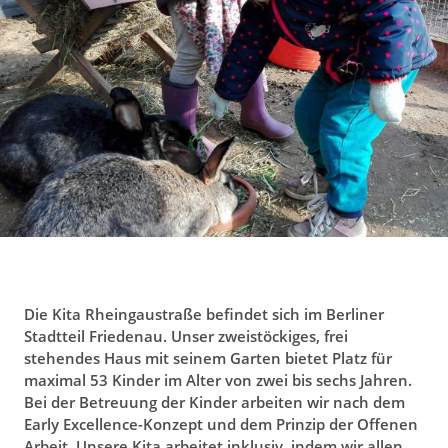
g
a
t
i
o
n
Die Kita Rheingaustraße befindet sich im Berliner
Stadtteil Friedenau. Unser zweistöckiges, frei
stehendes Haus mit seinem Garten bietet Platz für
maximal 53 Kinder im Alter von zwei bis sechs Jahren.
Bei der Betreuung der Kinder arbeiten wir nach dem
Early Excellence-Konzept und dem Prinzip der Offenen
Arbeit. Unsere Kita arbeitet inklusiv, indem wir allen