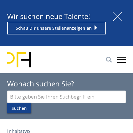
Direkt
zum
Titel
Wir suchen neue Talente!
Inhalt
Weiterführender
Schau Dir unsere Stellenanzeigen an
Link
Wonach suchen Sie?
Geben
Sie
einen
Suchen
Suchbegriff
ein
Inhaltstyp