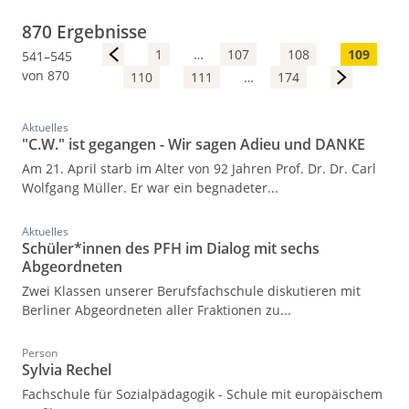
870 Ergebnisse
<
1
…
107
108
109
541–545
von 870
110
111
…
174
>
Aktuelles
"C.W." ist gegangen - Wir sagen Adieu und DANKE
Am 21. April starb im Alter von 92 Jahren Prof. Dr. Dr. Carl
Wolfgang Müller. Er war ein begnadeter...
Aktuelles
Schüler*innen des PFH im Dialog mit sechs
Abgeordneten
Zwei Klassen unserer Berufsfachschule diskutieren mit
Berliner Abgeordneten aller Fraktionen zu...
Person
Sylvia Rechel
Fachschule für Sozialpädagogik - Schule mit europäischem