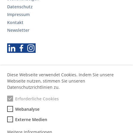
o
Datenschutz
o
Impressum
t
Kontakt
e
r
Newsletter
S
e
Folgen Sie uns
k
u
n
d
ä
Diese Webseite verwendet Cookies. Indem Sie unsere
r
Webseite nutzen, stimmen Sie unseren
e
Datenschutzrichtlinien zu.
N
a
Erforderliche Cookies
v
Webanalyse
i
g
Externe Medien
a
t
Weitere Informationen