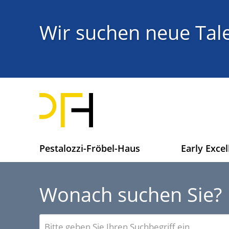
Direkt
zum
Titel
Wir suchen neue Tale
Inhalt
H
Pestalozzi-Fröbel-Haus
Early Excel
a
u
p
Wonach suchen Sie?
t
n
Geben
a