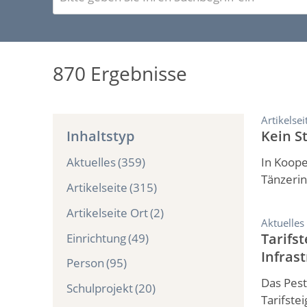
Sie
v
einen
i
Suchbegriff
g
ein
a
870 Ergebnisse
t
i
o
Artikelsei
n
Inhaltstyp
Kein S
(
Aktuelles
(359)
In Koope
D
Tänzerin
E
Artikelseite
(315)
)
Artikelseite Ort
(2)
Aktuelles
Tarifs
Einrichtung
(49)
Infras
Person
(95)
Das Pest
Schulprojekt
(20)
Tarifste