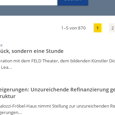
t
i
o
n
1–5
von 870
1
2
(
D
E
te
)
tück, sondern eine Stunde
ration mit dem FELD Theater, dem bildenden Künstler Di
 Lea...
teigerungen: Unzureichende Refinanzierung ge
truktur
alozzi-Fröbel-Haus nimmt Stellung zur unzureichenden Re
igerungen...