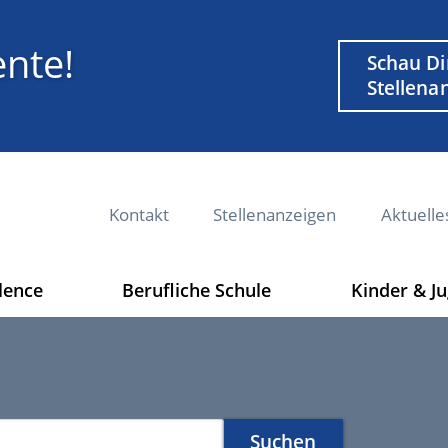
nte!
Weiterführe
Schau Di
Link
Stellena
M
Kontakt
Stellenanzeigen
Aktuelle
e
t
a
lence
Berufliche Schule
Kinder & J
n
a
v
i
g
a
Suchen