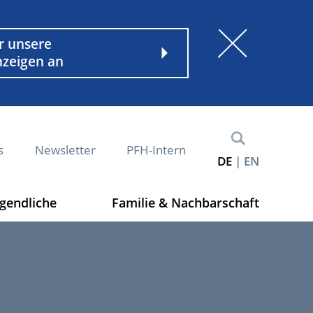
nder
r unsere
nzeigen an
s
Newsletter
PFH-Intern
DE
EN
ugendliche
Familie & Nachbarschaft