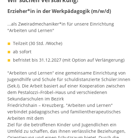
a
Erzieher*in in der Werkpädagogik (m/w/d)
t
i
...als Zweiradmechaniker*in für unsere Einrichtung
o
"Arbeiten und Lernen"
n
Teilzeit (30 Std. /Woche)
ab sofort
befristet bis 31.12.2027 (mit Option auf Verlängerung)
"Arbeiten und Lernen“ eine gemeinsame Einrichtung von
Jugendhilfe und Schule für schuldistanzierte Schüler:innen
(Sek.I). Die Arbeit basiert auf einer Kooperation zwischen
dem Pestalozzi–Fröbel–Haus und verschiedenen
Sekundarschulen im Bezirk
Friedrichshain – Kreuzberg. "Arbeiten und Lernen"
verbindet pädagogisches und familientherapeutisches
Arbeiten mit dem
Ziel für die betroffenen Kinder und Jugendlichen ein
Umfeld zu schaffen, das ihnen verlässliche Beziehungen,
Orientierung und einen Schutzraum bietet. Durch die