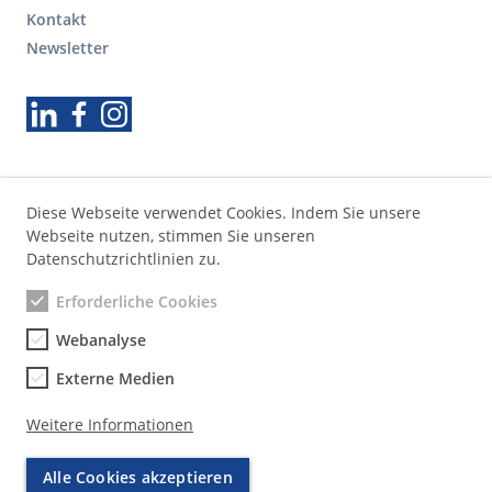
t
Kontakt
e
r
Newsletter
S
e
Folgen Sie uns
k
u
n
d
ä
Diese Webseite verwendet Cookies. Indem Sie unsere
r
Webseite nutzen, stimmen Sie unseren
e
Datenschutzrichtlinien zu.
N
a
Erforderliche Cookies
v
Webanalyse
i
g
Externe Medien
a
t
Weitere Informationen
i
o
Alle Cookies akzeptieren
n