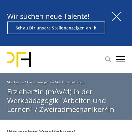
Direkt
zum
Titel
Wir suchen neue Talente!
Inhalt
Weiterführender
Schau Dir unsere Stellenanzeigen an
Link
P
Startseite
/
Für einen guten Start ins Leben...
f
Erzieher*in (m/w/d) in der
a
Werkpädagogik "Arbeiten und
d
n
Lernen" / Zweiradmechaniker*in
a
v
i
g
Wir suchen Verstärkung!