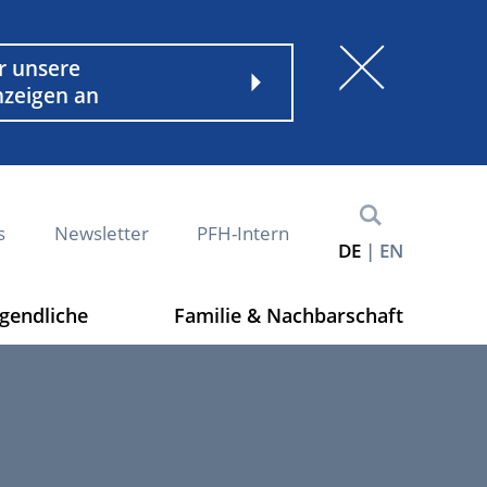
nder
r unsere
nzeigen an
s
Newsletter
PFH-Intern
DE
EN
ugendliche
Familie & Nachbarschaft