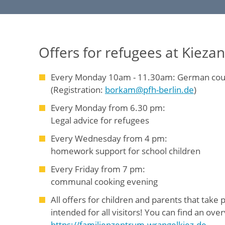
v
n
i
a
g
v
a
i
Offers for refugees at Kieza
t
g
i
a
Every Monday 10am - 11.30am: German cou
o
t
(Registration:
borkam@pfh-berlin.de
)
n
i
Every Monday from 6.30 pm:
(
o
Legal advice for refugees
D
n
E
Every Wednesday from 4 pm:
)
homework support for school children
Every Friday from 7 pm:
communal cooking evening
All offers for children and parents that take 
intended for all visitors! You can find an ov
https://familienzentrum-wrangelkiez.de