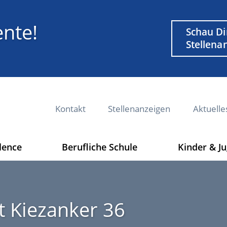
nte!
Weiterführe
Schau Di
Link
Stellena
M
Kontakt
Stellenanzeigen
Aktuelle
e
t
a
lence
Berufliche Schule
Kinder & J
n
a
v
i
t Kiezanker 36
g
a