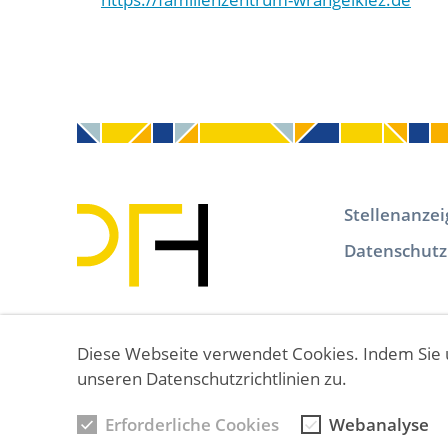
F
Stellenanze
o
Datenschutz
o
t
e
r
Diese Webseite verwendet Cookies. Indem Sie 
S
unseren Datenschutzrichtlinien zu.
e
k
Erforderliche Cookies
Webanalyse
u