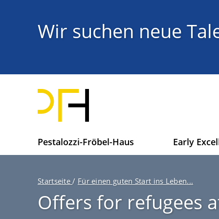
Direkt
zum
Titel
Wir suchen neue Tale
Inhalt
H
Pestalozzi-Fröbel-Haus
Early Excel
a
u
p
P
Startseite
/
Für einen guten Start ins Leben...
t
f
Offers for refugees a
n
a
a
d