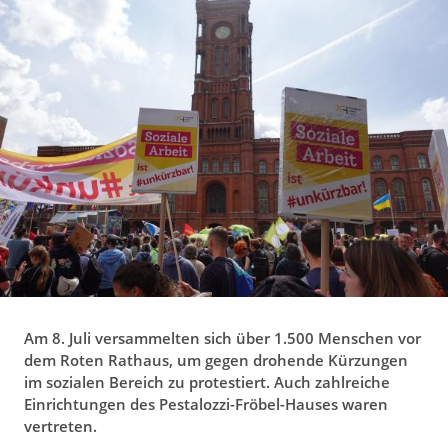
g
a
t
i
o
n
Am 8. Juli versammelten sich über 1.500 Menschen vor
dem Roten Rathaus, um gegen drohende Kürzungen
im sozialen Bereich zu protestiert. Auch zahlreiche
Einrichtungen des Pestalozzi-Fröbel-Hauses waren
vertreten.