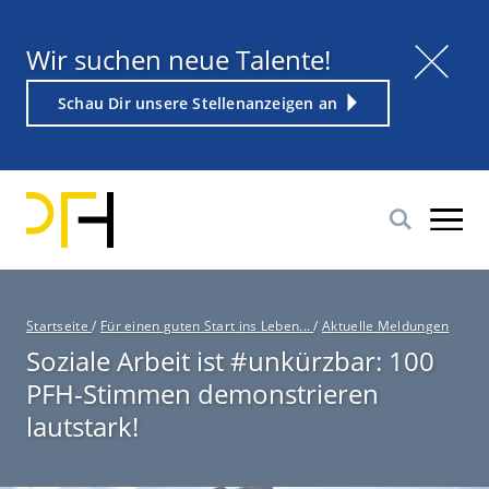
Direkt
zum
Titel
Wir suchen neue Talente!
Inhalt
Weiterführender
Schau Dir unsere Stellenanzeigen an
Link
P
Startseite
/
Für einen guten Start ins Leben...
/
Aktuelle Meldungen
f
Soziale Arbeit ist #unkürzbar: 100
a
PFH-Stimmen demonstrieren
d
n
lautstark!
a
v
i