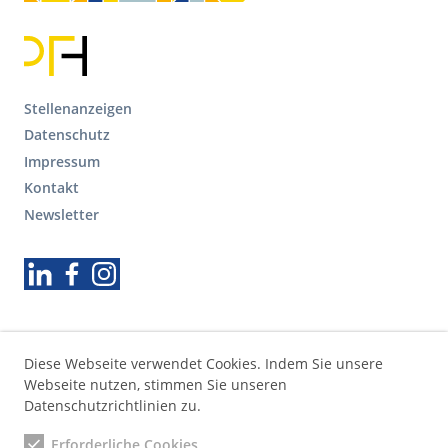
F
Stellenanzeigen
o
Datenschutz
o
Impressum
t
Kontakt
e
r
Newsletter
S
e
Folgen Sie uns
k
u
n
d
ä
Diese Webseite verwendet Cookies. Indem Sie unsere
r
Webseite nutzen, stimmen Sie unseren
e
Datenschutzrichtlinien zu.
N
Erforderliche Cookies
a