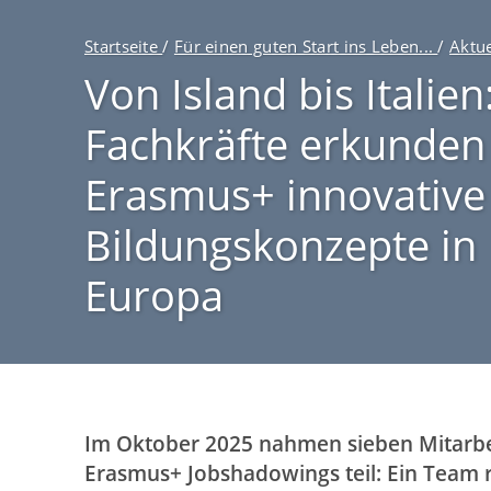
v
P
i
Startseite
/
Für einen guten Start ins Leben...
/
Aktu
f
g
Von Island bis Italien
a
a
d
t
Fachkräfte erkunden
n
i
Erasmus+ innovative
a
o
v
n
Bildungskonzepte in
i
(
g
D
Europa
a
E
t
)
i
o
n
Im Oktober 2025 nahmen sieben Mitarbe
Erasmus+ Jobshadowings teil: Ein Team r