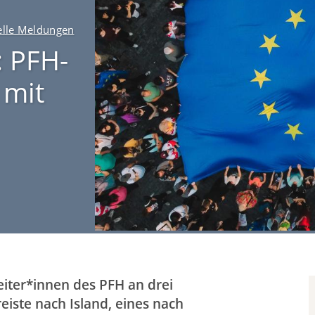
t
i
elle Meldungen
o
: PFH-
n
(
 mit
D
E
)
iter*innen des PFH an drei
eiste nach Island, eines nach