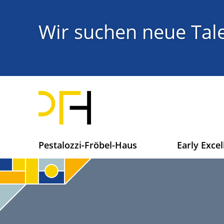
Direkt
zum
Titel
Wir suchen neue Tale
Inhalt
H
Pestalozzi-Fröbel-Haus
Early Excel
a
u
p
t
n
a