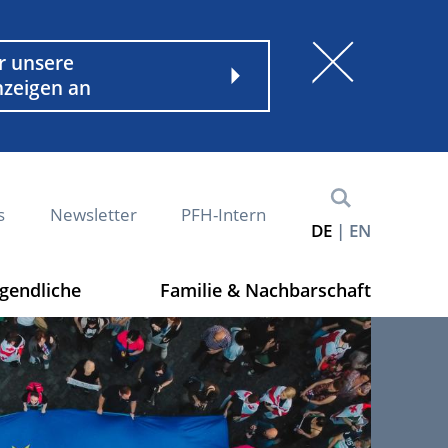
nder
r unsere
nzeigen an
s
Newsletter
PFH-Intern
DE
EN
ugendliche
Familie & Nachbarschaft