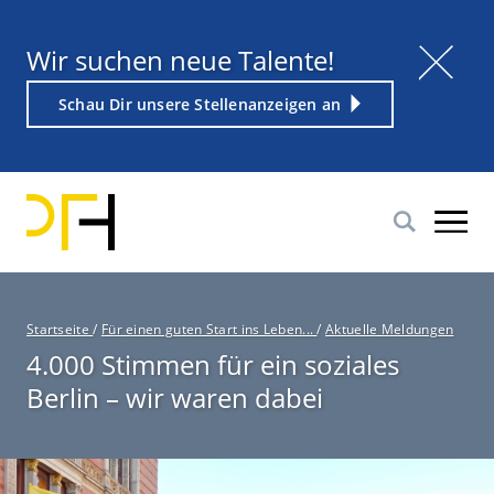
Direkt
zum
Titel
Wir suchen neue Talente!
Inhalt
Weiterführender
Schau Dir unsere Stellenanzeigen an
Link
P
Startseite
/
Für einen guten Start ins Leben...
/
Aktuelle Meldungen
f
4.000 Stimmen für ein soziales
a
Berlin – wir waren dabei
d
n
a
v
i