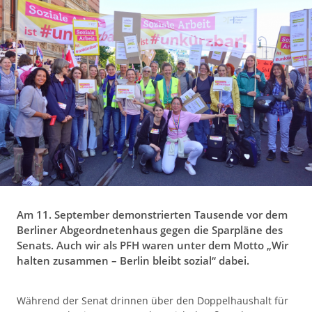
g
a
t
i
o
n
Am 11. September demonstrierten Tausende vor dem
Berliner Abgeordnetenhaus gegen die Sparpläne des
Senats. Auch wir als PFH waren unter dem Motto „Wir
halten zusammen – Berlin bleibt sozial“ dabei.
Während der Senat drinnen über den Doppelhaushalt für