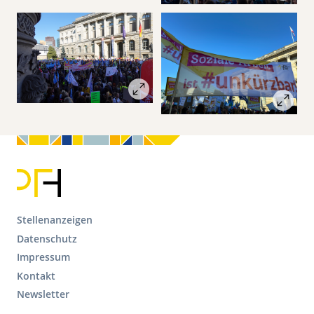
F
Stellenanzeigen
o
Datenschutz
o
Impressum
t
Kontakt
e
r
Newsletter
S