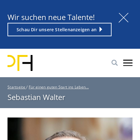
Direkt
zum
Titel
Wir suchen neue Talente!
Inhalt
Weiterführender
Schau Dir unsere Stellenanzeigen an
Link
P
Startseite
/
Für einen guten Start ins Leben...
f
Sebastian Walter
a
d
n
a
v
i
g