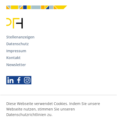
F
Stellenanzeigen
o
Datenschutz
o
Impressum
t
Kontakt
e
r
Newsletter
S
e
Folgen Sie uns
k
u
n
d
ä
Diese Webseite verwendet Cookies. Indem Sie unsere
r
Webseite nutzen, stimmen Sie unseren
e
Datenschutzrichtlinien zu.