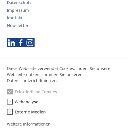
o
Datenschutz
o
Impressum
t
Kontakt
e
r
Newsletter
S
e
Folgen Sie uns
k
u
n
d
ä
Diese Webseite verwendet Cookies. Indem Sie unsere
r
Webseite nutzen, stimmen Sie unseren
e
Datenschutzrichtlinien zu.
N
Erforderliche Cookies
a
v
Webanalyse
i
g
Externe Medien
a
t
Weitere Informationen
i