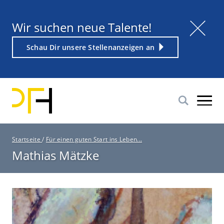
Direkt
zum
Titel
Wir suchen neue Talente!
Inhalt
Weiterführender
Schau Dir unsere Stellenanzeigen an
Link
P
Startseite
/
Für einen guten Start ins Leben...
f
Mathias Mätzke
a
d
n
a
v
i
g