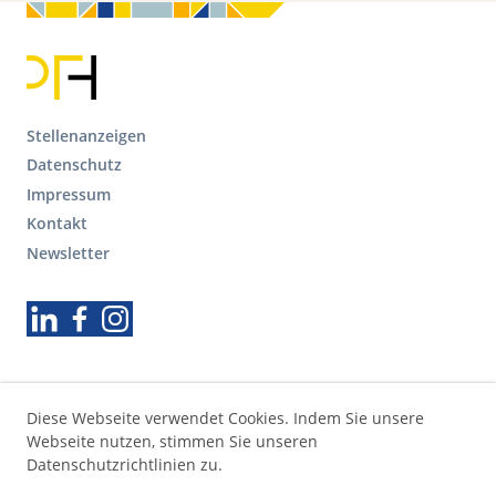
F
Stellenanzeigen
o
Datenschutz
o
Impressum
t
Kontakt
e
r
Newsletter
S
e
Folgen Sie uns
k
u
n
d
ä
Diese Webseite verwendet Cookies. Indem Sie unsere
r
Webseite nutzen, stimmen Sie unseren
e
Datenschutzrichtlinien zu.
N