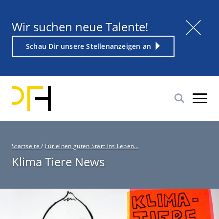
Direkt
zum
Titel
Wir suchen neue Talente!
Inhalt
Weiterführender
Schau Dir unsere Stellenanzeigen an
Link
P
Startseite
/
Für einen guten Start ins Leben...
f
Klima Tiere News
a
d
n
a
v
i