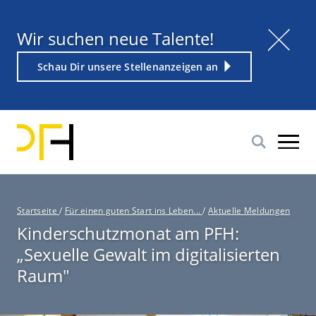
Direkt
zum
Titel
Wir suchen neue Talente!
Inhalt
Weiterführender
Schau Dir unsere Stellenanzeigen an
Link
P
Startseite
/
Für einen guten Start ins Leben...
/
Aktuelle Meldungen
f
Kinderschutzmonat am PFH:
a
„Sexuelle Gewalt im digitalisierten
d
n
Raum"
a
v
i