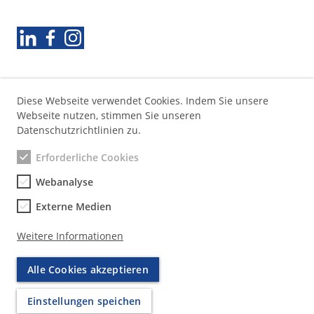
S
e
Folgen Sie uns
k
u
n
d
ä
Diese Webseite verwendet Cookies. Indem Sie unsere
r
Webseite nutzen, stimmen Sie unseren
e
Datenschutzrichtlinien zu.
N
Erforderliche Cookies
a
v
Webanalyse
i
g
Externe Medien
a
t
Weitere Informationen
i
o
Alle Cookies akzeptieren
n
(
Einstellungen speichen
D