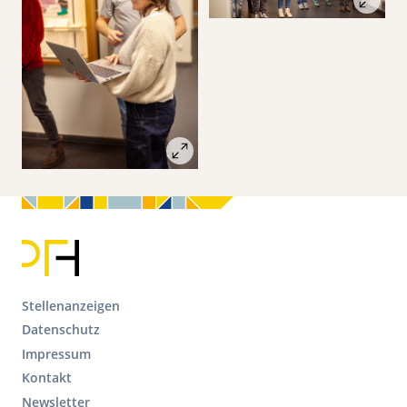
F
Stellenanzeigen
o
Datenschutz
o
Impressum
t
Kontakt
e
r
Newsletter