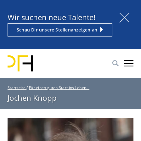
Direkt
zum
Titel
Wir suchen neue Talente!
Inhalt
Weiterführender
Schau Dir unsere Stellenanzeigen an
Link
P
Startseite
/
Für einen guten Start ins Leben...
f
Jochen Knopp
a
d
n
a
v
i
g