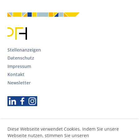
F
Stellenanzeigen
o
Datenschutz
o
Impressum
t
Kontakt
e
r
Newsletter
S
e
Folgen Sie uns
k
u
n
d
ä
Diese Webseite verwendet Cookies. Indem Sie unsere
r
Webseite nutzen, stimmen Sie unseren