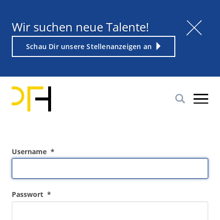
Direkt
zum
Titel
Wir suchen neue Talente!
Inhalt
Weiterführender
Schau Dir unsere Stellenanzeigen an
Link
Username
Passwort